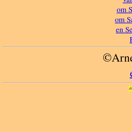
om S
om S
en S
©Arne