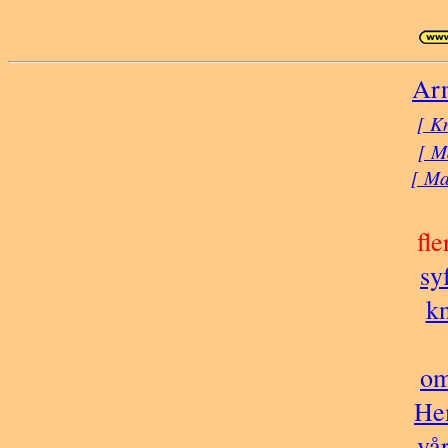
Arn
[ K
[ M
[ Ma
fl
sy
k
om
He
vå